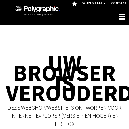
WIJZIG TAAL
CONTACT
Ver
de
navi
UW
BROWSER
IS
VEROUDER
DEZE WEBSHOP/WEBSITE IS ONTWORPEN VOOR
INTERNET EXPLORER (VERSIE 7 EN HOGER) EN
FIREFOX